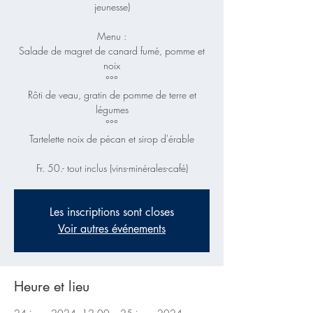
jeunesse)
Menu :
Salade de magret de canard fumé, pomme et
noix
°°°
Rôti de veau, gratin de pomme de terre et
légumes
°°°
Tartelette noix de pécan et sirop d'érable
Fr. 50.- tout inclus (vins-minérales-café)
Les inscriptions sont closes
Voir autres événements
Heure et lieu