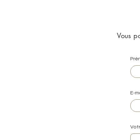
Vous po
Pré
E-ma
Votr