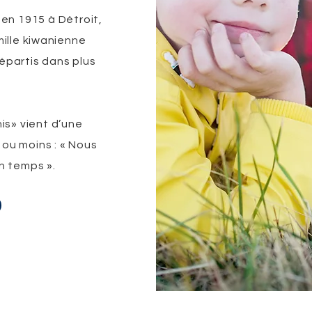
 en 1915 à Détroit,
mille kiwanienne
épartis dans plus
s» vient d’une
 ou moins : « Nous
n temps ».