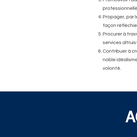
professionnelle
Propager, par l
façon réfléchie
Procurer à trav
services altrui
Contribuer à cr
noble idéalisme
volonté.
A