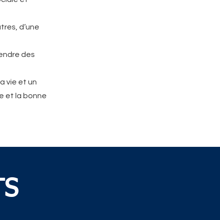
utres, d’une
rendre des
a vie et un
me et la bonne
TS