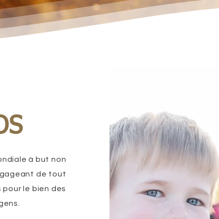
OS
ondiale à but non
engageant de tout
 pour le bien des
gens.