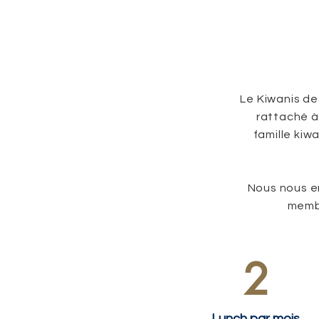
Le Kiwanis de
rattaché à 
famille kiw
Nous nous e
membr
2
Lunch par mois