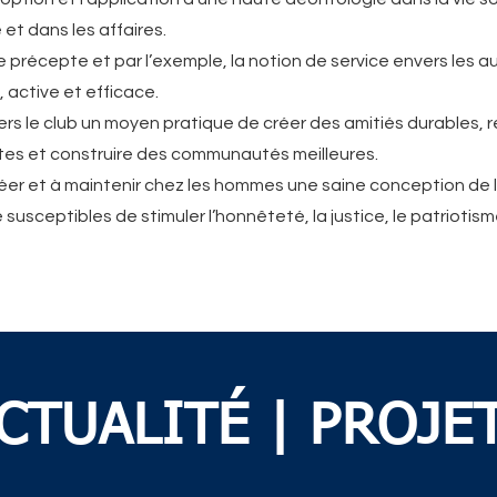
 et dans les affaires.
e précepte et par l’exemple, la notion de service envers les a
, active et efficace.
ers le club un moyen pratique de créer des amitiés durables, 
stes et construire des communautés meilleures.
éer et à maintenir chez les hommes une saine conception de l
 susceptibles de stimuler l’honnêteté, la justice, le patriotis
CTUALITÉ | PROJE