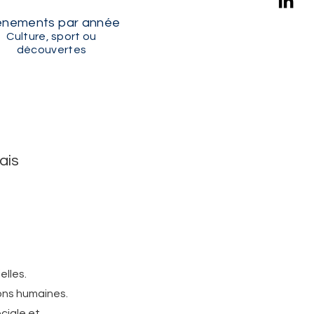
énements par année
Culture, sport ou
découvertes
ais
elles.
ions humaines.
ciale et